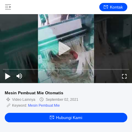
Kontak
Mesin Pembuat Mie Otomatis
Video Lainnya
September 02, 2021
Keyword:
Mesin Pembuat Mie
Hubungi Kami