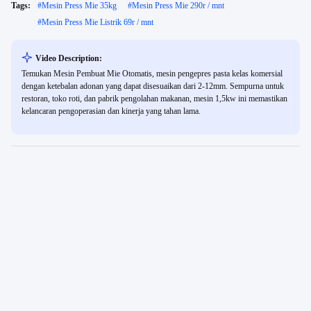
Tags:
#
Mesin Press Mie 35kg
#
Mesin Press Mie 290r / mnt
#
Mesin Press Mie Listrik 69r / mnt
Video Description:
Temukan Mesin Pembuat Mie Otomatis, mesin pengepres pasta kelas komersial
dengan ketebalan adonan yang dapat disesuaikan dari 2-12mm. Sempurna untuk
restoran, toko roti, dan pabrik pengolahan makanan, mesin 1,5kw ini memastikan
kelancaran pengoperasian dan kinerja yang tahan lama.