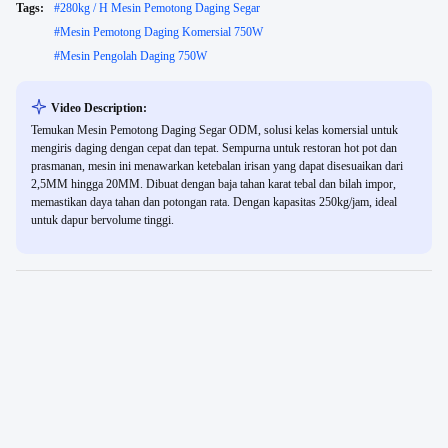
Tags:
#
280kg / H Mesin Pemotong Daging Segar
#
Mesin Pemotong Daging Komersial 750W
#
Mesin Pengolah Daging 750W
Video Description:
Temukan Mesin Pemotong Daging Segar ODM, solusi kelas komersial untuk
mengiris daging dengan cepat dan tepat. Sempurna untuk restoran hot pot dan
prasmanan, mesin ini menawarkan ketebalan irisan yang dapat disesuaikan dari
2,5MM hingga 20MM. Dibuat dengan baja tahan karat tebal dan bilah impor,
memastikan daya tahan dan potongan rata. Dengan kapasitas 250kg/jam, ideal
untuk dapur bervolume tinggi.