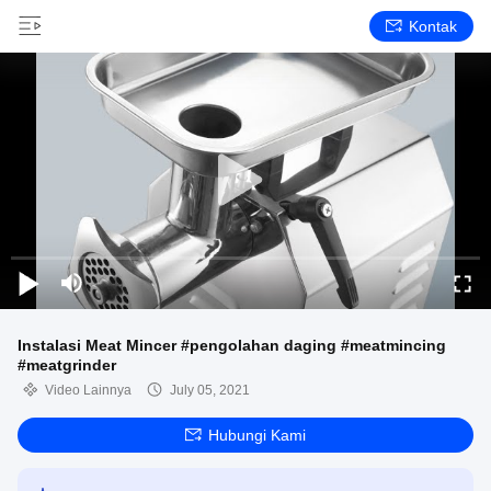
Kontak
Instalasi Meat Mincer #pengolahan daging #meatmincing
#meatgrinder
Video Lainnya
July 05, 2021
Hubungi Kami