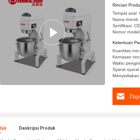
Rincian Prod
Tempat asal:
Nama merek
Sertifikasi: CE
Nomor model
Ketentuan Pe
Kuantitas min
Kemasan rinc
Waktu pengiri
Syarat-syara
Menyediakan 
Dap
duk
Deskripsi Produk