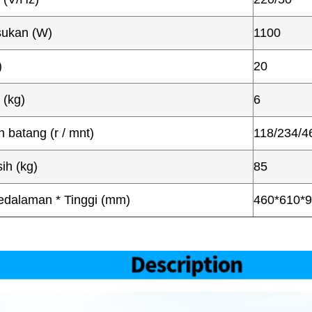
ukan (W)
1100
)
20
 (kg)
6
 batang (r / mnt)
118/234/4
ih (kg)
85
edalaman * Tinggi (mm)
460*610*