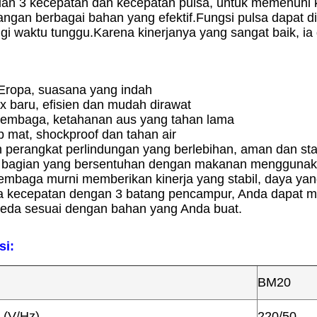
ian 3 kecepatan dan kecepatan pulsa, untuk memenuhi
gan berbagai bahan yang efektif.Fungsi pulsa dapat 
i waktu tunggu.Karena kinerjanya yang sangat baik, ia
Eropa, suasana yang indah
x baru, efisien dan mudah dirawat
 tembaga, ketahanan aus yang tahan lama
ip mat, shockproof dan tahan air
 perangkat perlindungan yang berlebihan, aman dan sta
bagian yang bersentuhan dengan makanan menggunakan
tembaga murni memberikan kinerja yang stabil, daya ya
ga kecepatan dengan 3 batang pencampur, Anda dapat 
eda sesuai dengan bahan yang Anda buat.
si:
BM20
 (V/Hz)
220/50