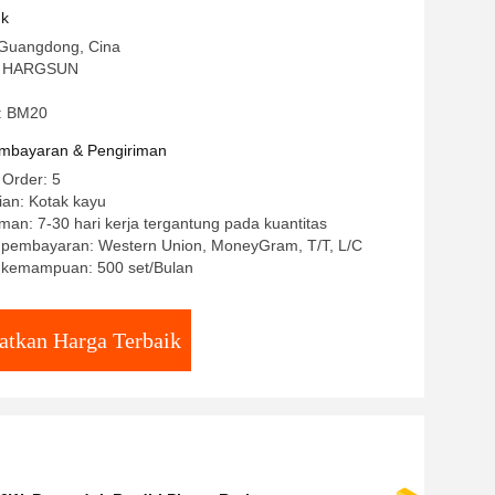
uk
 Guangdong, Cina
: HARGSUN
: BM20
mbayaran & Pengiriman
 Order: 5
ian: Kotak kayu
man: 7-30 hari kerja tergantung pada kuantitas
t pembayaran: Western Union, MoneyGram, T/T, L/C
kemampuan: 500 set/Bulan
atkan Harga Terbaik