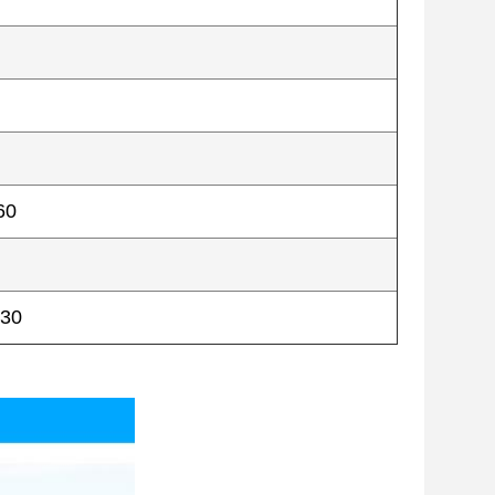
60
930