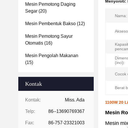
Menyoroti:
Mesin Pemotong Daging
Segar
(20)
Nama:
Mesin Pembentuk Bakso
(12)
Aksesor
Mesin Pemotong Sayur
Otomatis
(16)
Kapasi
pencam
Mesin Pengolah Makanan
Dimens
(15)
(inci):
Cocok 
Kontak
Berat b
Kontak:
Miss. Ada
1100W 20 L
Telp:
86--13690769367
Mesin Rot
Fax:
86-757-23321003
Mesin mix