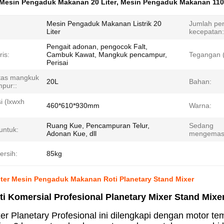
Mesin Pengaduk Makanan 20 Liter
,
Mesin Pengaduk Makanan 11
Mesin Pengaduk Makanan Listrik 20
Jumlah pe
Liter
kecepatan:
Pengait adonan, pengocok Falt,
is:
Cambuk Kawat, Mangkuk pencampur,
Tegangan (
Perisai
tas mangkuk
20L
Bahan:
pur::
i (lxwxh
460*610*930mm
Warna:
Ruang Kue, Pencampuran Telur,
Sedang
untuk:
Adonan Kue, dll
mengemas
ersih:
85kg
iter Mesin Pengaduk Makanan Roti Planetary Stand Mixer
i Komersial Profesional Planetary Mixer Stand Mixer
er Planetary Profesional ini dilengkapi dengan motor t