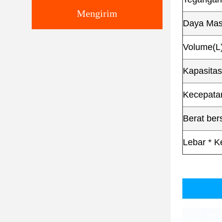
Mengirim
Daya Mas
Volume(L
Kapasitas
Kecepatan
Berat bers
Lebar * K