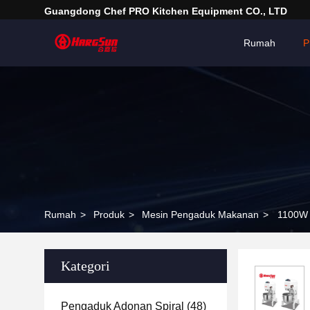
Guangdong Chef PRO Kitchen Equipment CO., LTD
Rumah
P
Rumah
>
Produk
>
Mesin Pengaduk Makanan
>
1100W 
Kategori
Pengaduk Adonan Spiral
(48)