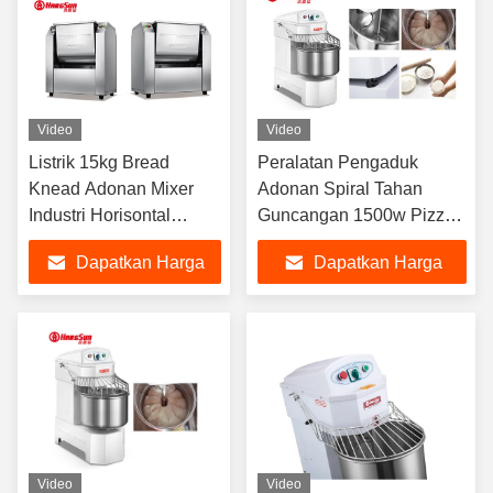
Video
Video
Listrik 15kg Bread
Peralatan Pengaduk
Knead Adonan Mixer
Adonan Spiral Tahan
Industri Horisontal
Guncangan 1500w Pizza
Mesin Campuran
Dough Kneader Dengan
Dapatkan Harga
Dapatkan Harga
Tepung
Mangkuk Stainless Steel
Terbaik
Terbaik
Video
Video