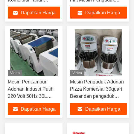
Guncangan / Tahan Air
Tepung
Dapatkan Harga
Dapatkan Harga
Terbaik
Terbaik
Video
Video
Mesin Pencampur
Mesin Pengaduk Adonan
Adonan Industri Putih
Pizza Komersial 30quart
220 Volt 50Hz 30L
Besar dan pengaduk
Mudah Dibersihkan
adonan untuk roti Pizza
Dapatkan Harga
Dapatkan Harga
Terbaik
Terbaik