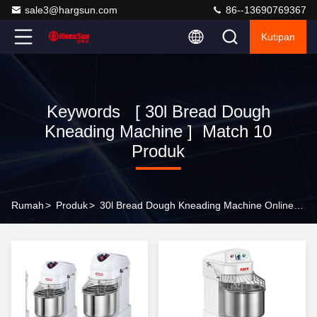
sale3@hargsun.com
86--13690769367
Kutipan
Keywords [ 30l Bread Dough
Kneading Machine ] Match 10
Produk
Rumah
>
Produk
>
30l Bread Dough Kneading Machine Online Manufacturer